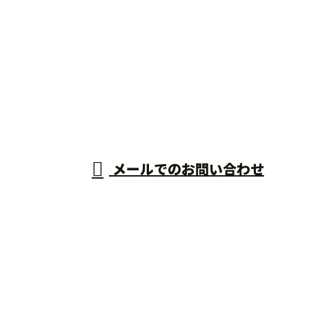
お電話でのお問い合わせ
0955-53-8891
新築工事(鉄
筋工事)は佐
営業時間／9：00～18：00 ※営業電話お断り
メールでのお問い合わせ
賀県唐津市・熊本県熊本市などに対応の鉄筋屋『株式
会社スエモト』へ
ホーム
業務案内
採用情報