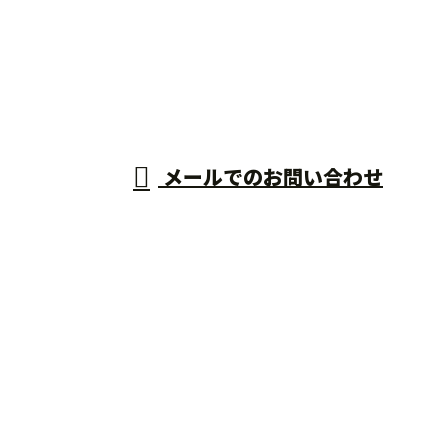
0955-53-8891
新築工事(鉄
筋工事)は佐
営業時間／9：00～18：00 ※営業電話お断り
メールでのお問い合わせ
賀県唐津市・熊本県熊本市などに対応の鉄筋屋『株式
会社スエモト』へ
ホーム
業務案内
採用情報
ご依頼の
流れ
会社概要